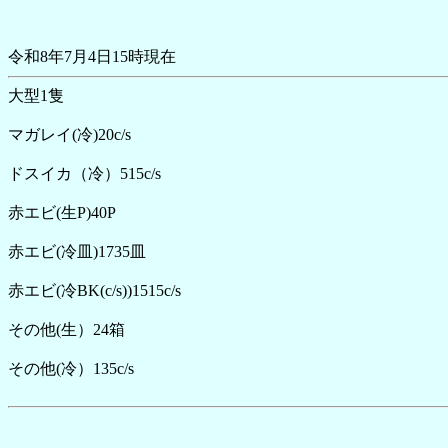
令和8年7月4日15時現在
大型1隻
マガレイ(冷)20c/s
ドスイカ（冷）515c/s
赤エビ(生P)40P
赤エビ(冷皿)1735皿
赤エビ(冷BK(c/s))1515c/s
その他(生）24箱
その他(冷）135c/s